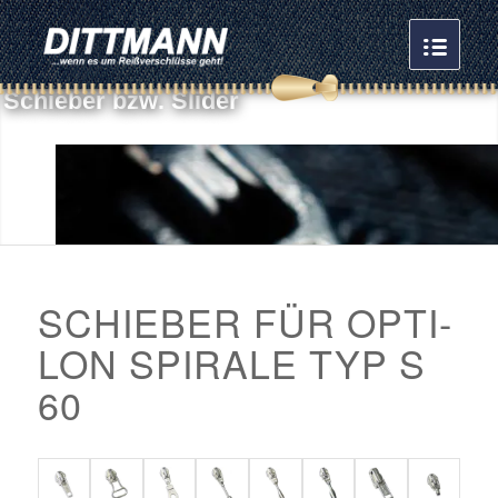
S
c
h
i
e
b
e
r
b
z
w
.
S
l
i
d
e
r
SCHIEBER FÜR OPTI-
LON SPIRALE TYP S
60