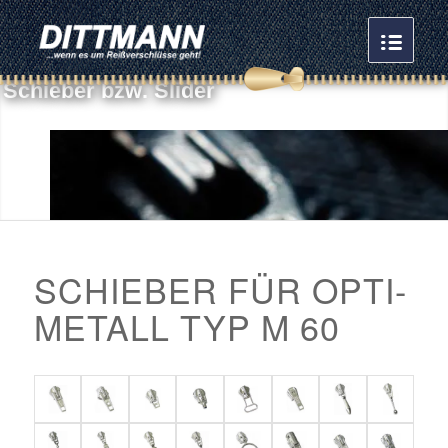
S
c
h
i
e
b
e
r
b
z
w
.
S
l
i
d
e
r
SCHIEBER FÜR OPTI-
METALL TYP M 60